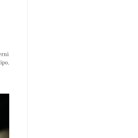
erni
ipo,