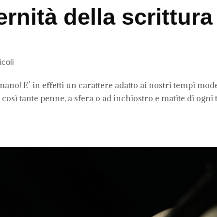
nità della scrittura
icoli
mano! E’ in effetti un carattere adatto ai nostri tempi mod
così tante penne, a sfera o ad inchiostro e matite di ogni t