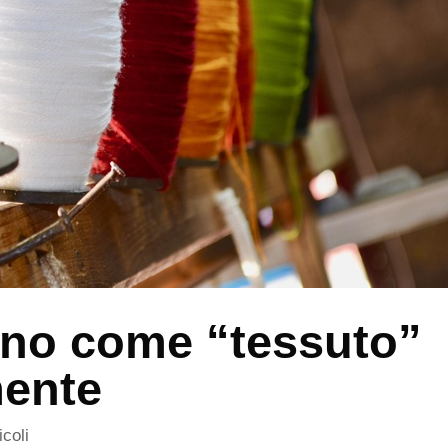
ano come “tessuto”
mente
icoli