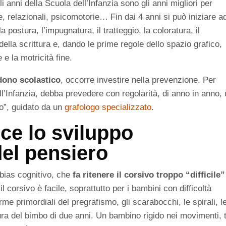
 anni della Scuola dell’Infanzia sono gli anni migliori per
ive, relazionali, psicomotorie… Fin dai 4 anni si può iniziare a
postura, l’impugnatura, il tratteggio, la coloratura, il
lla scrittura e, dando le prime regole dello spazio grafico,
e e la motricità fine.
ndono scolastico
, occorre investire nella prevenzione. Per
l’Infanzia, debba prevedere con regolarità, di anno in anno,
o”, guidato da un
grafologo specializzato
.
sce lo sviluppo
el pensiero
 bias cognitivo, che
fa ritenere il corsivo troppo “difficile
 il corsivo è facile, soprattutto per i bambini con difficoltà
me primordiali del pregrafismo, gli scarabocchi, le spirali, l
ittura del bimbo di due anni. Un bambino rigido nei movimenti, 