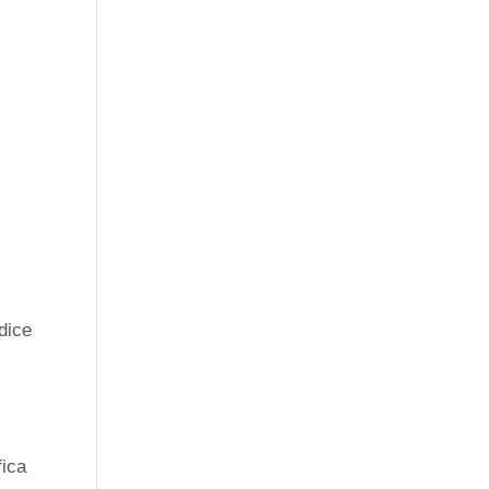
dice
fica