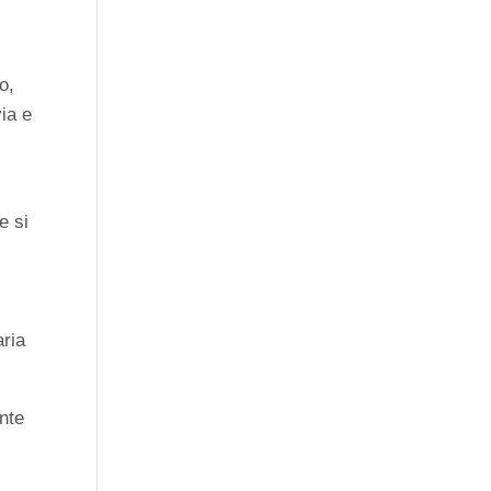
o,
via e
e si
aria
ante