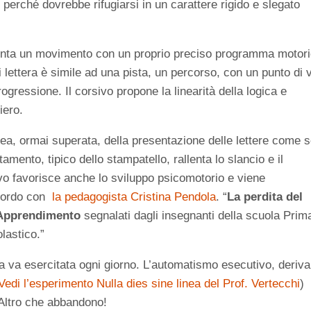
 perché dovrebbe rifugiarsi in un carattere rigido e slegato
senta un movimento con un proprio preciso programma motori
i lettera è simile ad una pista, un percorso, con un punto di 
gressione. Il corsivo propone la linearità della logica e
iero.
dea, ormai superata, della presentazione delle lettere come s
tamento, tipico dello stampatello, rallenta lo slancio e il
vo favorisce anche lo sviluppo psicomotorio e viene
ccordo con
la pedagogista Cristina Pendola
. “
La perdita del
i Apprendimento
segnalati dagli insegnanti della scuola Prim
olastico.”
ttura va esercitata ogni giorno. L’automatismo esecutivo, deriv
Vedi l’esperimento Nulla dies sine linea del Prof. Vertecchi
)
. Altro che abbandono!