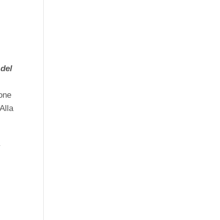
 del
i
ione
 Alla
a