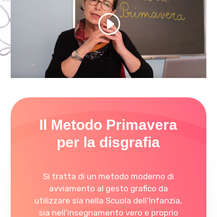
Il Metodo Primavera
per la disgrafia
Si tratta di un metodo moderno di
avviamento al gesto grafico da
utilizzare sia nella Scuola dell’Infanzia,
sia nell’insegnamento vero e proprio