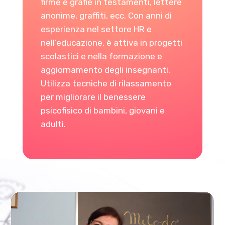
firme e grafie in testamenti, lettere
anonime, graffiti, ecc. Con anni di
esperienza nel settore HR e
nell’educazione, è attiva in progetti
scolastici e nella formazione e
aggiornamento degli insegnanti.
Utilizza tecniche di rilassamento
per migliorare il benessere
psicofisico di bambini, giovani e
adulti.