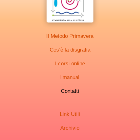
Il Metodo Primavera
Cos’è la disgrafia
I corsi online
I manuali
Contatti
Link Utili
Archivio