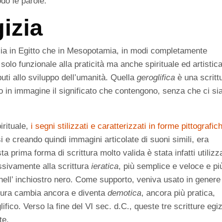
do le parole.
gizia
ia in Egitto che in Mesopotamia, in modi completamente
 solo funzionale alla praticità ma anche spirituale ed artistica
uti allo sviluppo dell’umanità. Quella
geroglifica
è una scritt
no in immagine il significato che contengono, senza che ci si
irituale,
i segni stilizzati e caratterizzati in forme pittografic
 e creando quindi immagini articolate di suoni simili, era
a prima forma di scrittura molto valida è stata infatti utilizz
ssivamente alla scrittura
ieratica
, più semplice e veloce e pi
nell’ inchiostro nero. Come supporto, veniva usato in genere 
ittura cambia ancora e diventa
demotica
, ancora più pratica,
fico. Verso la fine del VI sec. d.C., queste tre scritture egi
te.