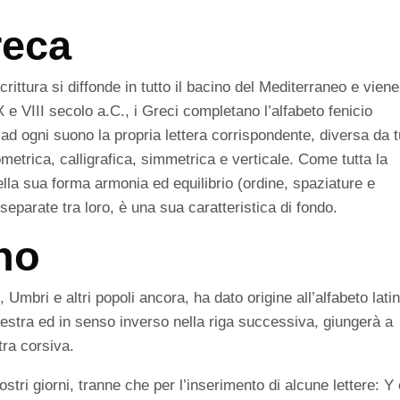
reca
ittura si diffonde in tutto il bacino del Mediterraneo e viene
 IX e VIII secolo a.C., i Greci completano l’alfabeto fenicio
 ad ogni suono la propria lettera corrispondente, diversa da t
ometrica, calligrafica, simmetrica e verticale. Come tutta la
ella sua forma armonia ed equilibrio (ordine, spaziature e
separate tra loro, è una sua caratteristica di fondo.
ino
 Umbri e altri popoli ancora, ha dato origine all’alfabeto lati
destra ed in senso inverso nella riga successiva, giungerà a
ltra corsiva.
nostri giorni, tranne che per l’inserimento di alcune lettere: Y