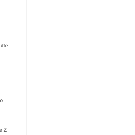
utte
no
 e Z