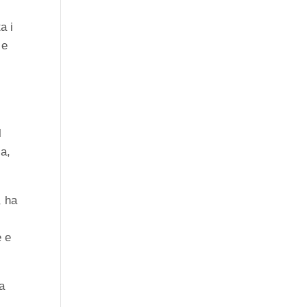
a i
 e
l
ca,
, ha
e e
ua