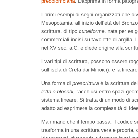
precolombiana
. Dapprima in forma pittograf
I primi esempi di segni organizzati che d
Mesopotamia, all’inizio dell’età del Bronz
scrittura, di tipo
cuneiforme
, nata per esi
commerciali incisi su tavolette di argilla. 
nel XV sec. a.C. e diede origine alla scritt
I vari tipi di scrittura, possono essere ragg
sull’isola di Creta dai Minoici), e la linea
Una forma di
prescrittura
è la scrittura de
letta a blocchi,
racchiusi entro spazi geom
sistema lineare. Si tratta di un modo di sc
adatto ad esprimere la complessità di idee
Man mano che il tempo passa, il codice sum
trasforma in una scrittura vera e propria, 