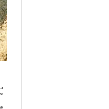
ta
ta
ne