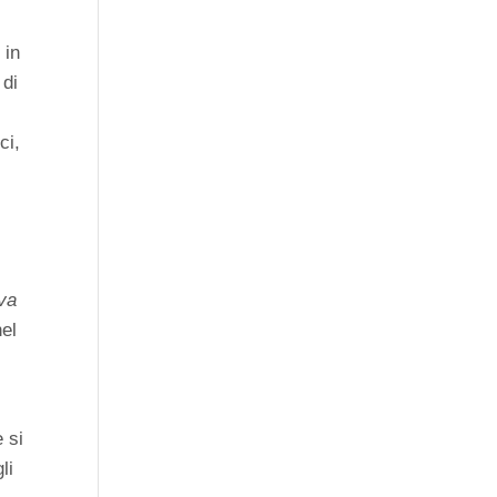
 in
 di
ci,
va
nel
 si
li