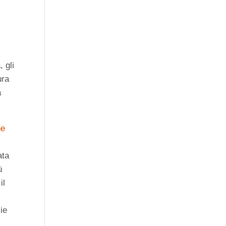
, gli
ura
a
he
ata
ù
il
zie