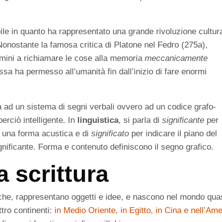
bile in quanto ha rappresentato una grande rivoluzione cultur
Nonostante la famosa critica di Platone nel Fedro (275a),
omini a richiamare le cose alla memoria
meccanicamente
essa ha permesso all’umanità fin dall’inizio di fare enormi
a ad un sistema di segni verbali ovvero ad un codice grafo-
erciò intelligente. In
linguistica
, si parla di
significante
per
, una forma acustica e di
significato
per indicare il piano del
ignificante. Forma e contenuto definiscono il segno grafico.
a scrittura
che, rappresentano oggetti e idee, e nascono nel mondo qua
tro continenti:
in Medio Oriente, in Egitto, in Cina e nell’Am