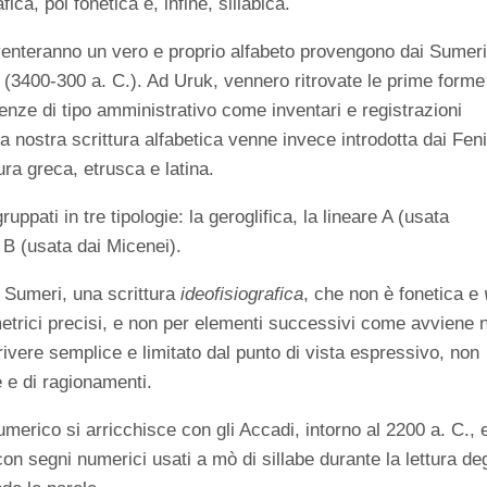
ica, poi fonetica e, infine, sillabica.
iventeranno un vero e proprio alfabeto provengono dai Sumeri
o (3400-300 a. C.). Ad Uruk, vennero ritrovate le prime forme
genze di tipo amministrativo come inventari e registrazioni
La nostra scrittura alfabetica venne invece introdotta dai Feni
ura greca, etrusca e latina.
ruppati in tre tipologie: la geroglifica, la lineare A (usata
re B (usata dai Micenei).
i Sumeri, una scrittura
ideofisiografica
, che non è fonetica e
etrici precisi, e non per elementi successivi come avviene 
rivere semplice e limitato dal punto di vista espressivo, non
 e di ragionamenti.
erico si arricchisce con gli Accadi, intorno al 2200 a. C., e
con segni numerici usati a mò di sillabe durante la lettura deg