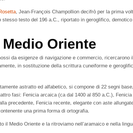
 Rosetta
, Jean-François Champollion decifrò per la prima volt
no stesso testo del 196 a.C., riportato in geroglifico, demotico
n Medio Oriente
 mossi da esigenze di navigazione e commercio, ricercarono i
ente, in sostituzione della scrittura cuneiforme e geroglifi
etamente astratto ed alfabetico, si compone di 22 segni base
uattro fasi: Fenicia arcaica (ca dal 1400 al 850 a.C.), Fenicia
 alla precedente, Fenicia recente, elegante con aste allungat
contenente una prima forma di ortografia.
to il Medio Oriente e la ritroviamo nell’aramaico e nella ling