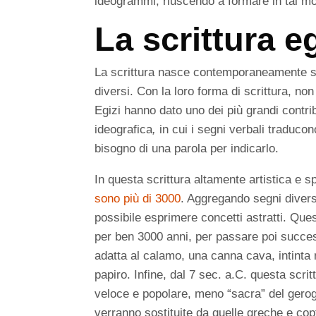
ideogrammi, riuscendo a formare in tal mo
La scrittura e
La scrittura nasce contemporaneamente s
diversi. Con la loro forma di scrittura, non
Egizi hanno dato uno dei più grandi contrib
ideografica
,
in cui i segni verbali traduco
bisogno di una parola per indicarlo.
In questa scrittura altamente artistica e sp
sono più di 3000
. Aggregando segni diversi
possibile esprimere concetti astratti. Quest
per ben 3000 anni, per passare poi succe
adatta al calamo, una canna cava, intinta 
papiro. Infine, dal 7 sec. a.C. questa scr
veloce e popolare, meno “sacra” del gerogli
verranno sostituite da quelle greche e cop