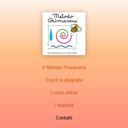
Il Metodo Primavera
Cos’è la disgrafia
I corsi online
I manuali
Contatti