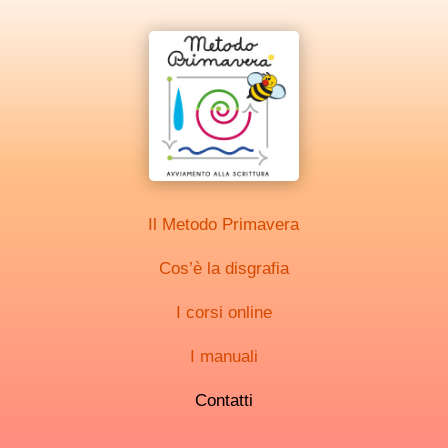
Il Metodo Primavera
Cos’è la disgrafia
I corsi online
I manuali
Contatti