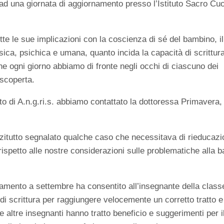
i ad una giornata di aggiornamento presso l’Istituto Sacro Cu
utte le sue implicazioni con la coscienza di sé del bambino, il
isica, psichica e umana, quanto incida la capacità di scrittur
he ogni giorno abbiamo di fronte negli occhi di ciascuno dei
 scoperta.
ito di A.n.g.ri.s. abbiamo contattato la dottoressa Primavera,
zitutto segnalato qualche caso che necessitava di rieducaz
rispetto alle nostre considerazioni sulle problematiche alla 
mento a settembre ha consentito all’insegnante della class
 di scrittura per raggiungere velocemente un corretto tratto e
 altre insegnanti hanno tratto beneficio e suggerimenti per i