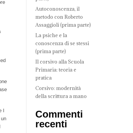
ore
Autoconoscenza, il
metodo con Roberto
Assaggioli (prima parte)
a
La psiche e la
conoscenza di se stessi
(prima parte)
 ed
Il corsivo alla Scuola
Primaria: teoria e
pratica
ione
Corsivo: modernità
base
della scrittura a mano
e I
Commenti
 un
recenti
l