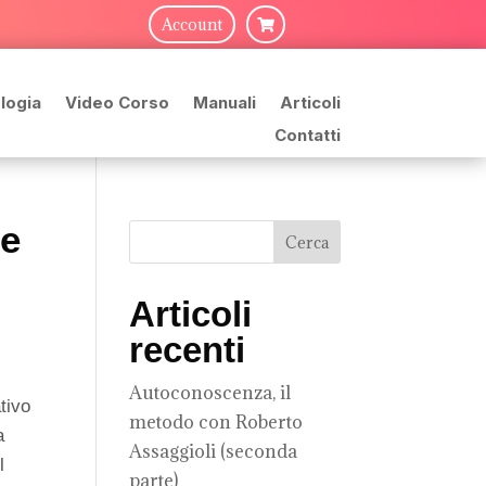
Account

logia
Video Corso
Manuali
Articoli
Contatti
 e
Articoli
recenti
Autoconoscenza, il
tivo
metodo con Roberto
a
Assaggioli (seconda
l
parte)