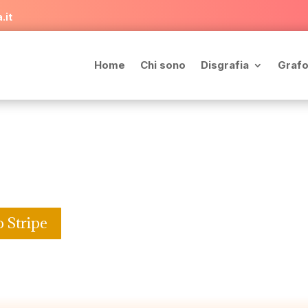
.it
Home
Chi sono
Disgrafia
Grafo
o Stripe