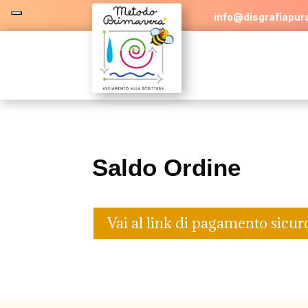
info@disgrafiapura
Saldo Ordine
Vai al link di pagamento sicur