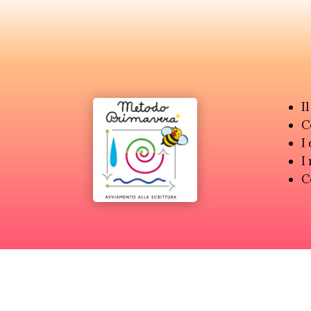
I
C
I
I
C