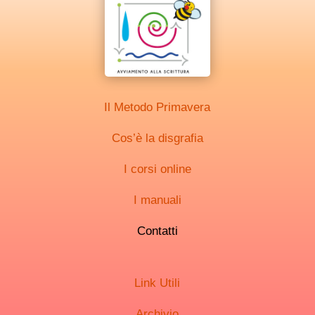
Il Metodo Primavera
Cos’è la disgrafia
I corsi online
I manuali
Contatti
Link Utili
Archivio