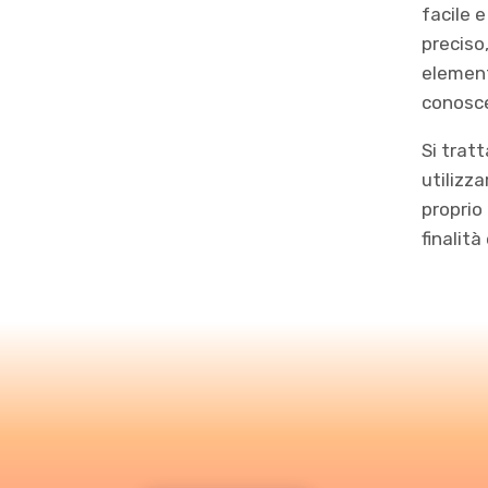
facile e
preciso
element
conosce
Si trat
utilizza
proprio
finalità