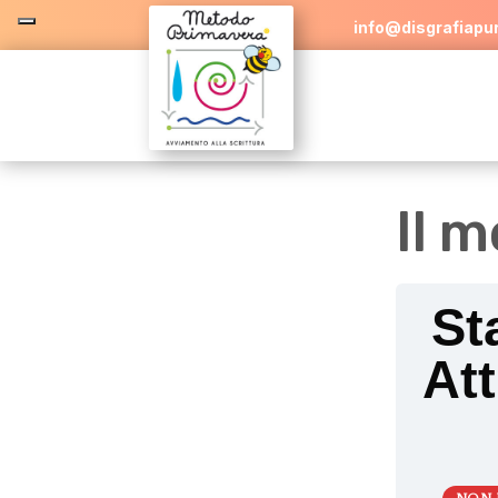
info@disgrafiapur
Il 
St
At