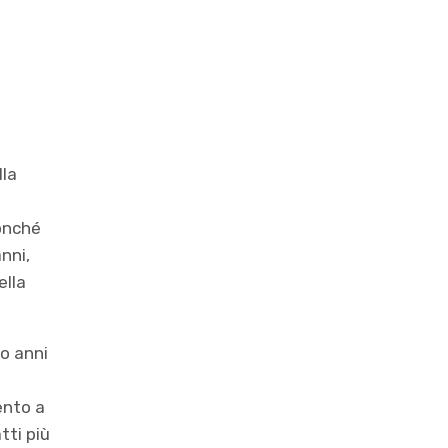
lla
nonché
nni,
ella
o anni
ento a
tti più