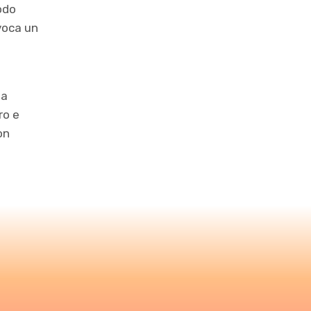
modo
voca un
da
ro e
on