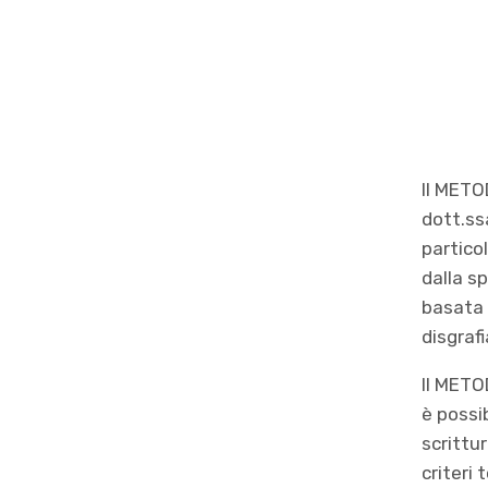
Il METO
dott.ss
partico
dalla s
basata s
disgrafi
Il METO
è possi
scrittu
criteri 