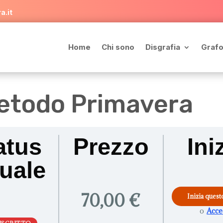
a.it
Home
Chi sono
Disgrafia
Grafo
metodo Primavera
atus
Prezzo
Ini
tuale
70,00 €
Inizia ques
o
Acce