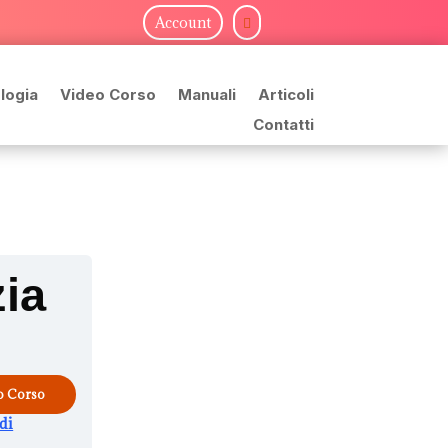
Account

logia
Video Corso
Manuali
Articoli
Contatti
zia
to Corso
di